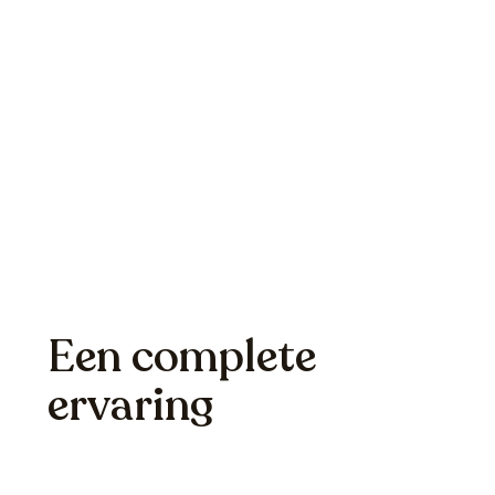
gezellige avond met vrienden, een romantisch uitje, 
relaxte vrijdagmiddagborrel. BØFF biedt de juiste co
voor elke gelegenheid!
Ontdek onze cocktails
Een complete
ervaring
Een drankje met een
hapje