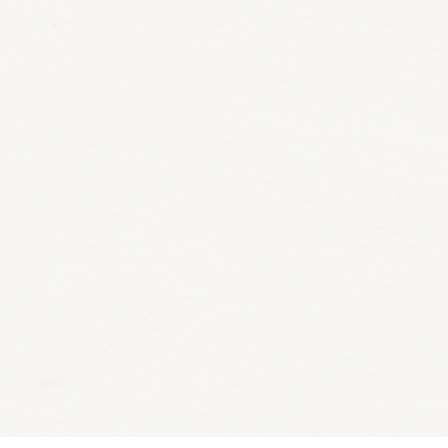
Menukaart
Events
Reserveren
Cocktails