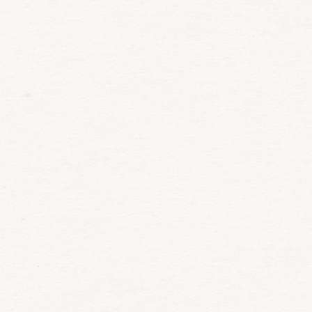
Met onze vriendinnenlunch maakt u van uw lunch een unieke
belevenis! (
mannen zijn natuurlijk ook welkom
)
Meer informatie