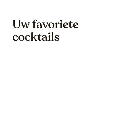
BØFF is de perfecte plek om te genieten van de lekkerste
cocktails; samen met vrienden, met een romantische date of op de
vrijdagmiddagborrel
Uw favoriete
cocktails