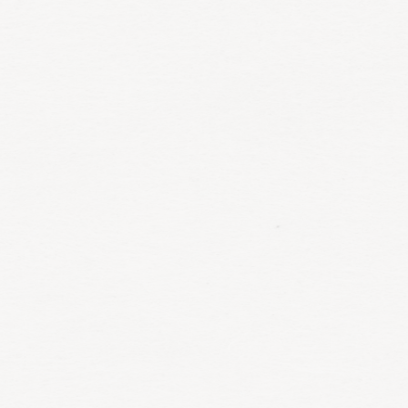
Stijl, kwaliteit, multifunctionele zaken én een prachtig uitzicht: de
ideale pijlers voor een zakelijk diner of een business lunch.
Meer informatie
Reserveer direct
Wild & Wijn Festijn
31-10-2026
Ook dit jaar vieren wij het wildseizoen weer feestelijk met
heerlijke wildgerechten, live muziek en inclusief drank!
Meer informatie
Reserveer direct