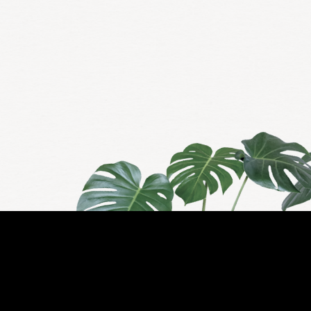
11-04-2025
Op vrijdag 11 april 2025 wordt de komst van het witte goud weer
feestelijk gevierd bij restaurant BØFF!
Meer informatie
Reserveer direct