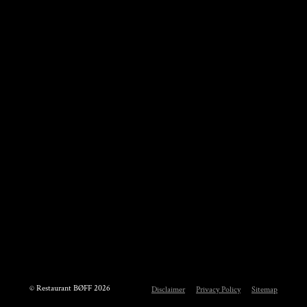
Tienrayseweg 2, 5961 NL
Facebook
Horst
(+31) 77 397 6000
Instagram
info@restaurantboff.nl
Navigatie
Reserveren
Reviews
Menukaart
Locatie
Evenementen
Werken bij
Galerij
© Restaurant BØFF 2026
Disclaimer
Privacy Policy
Sitemap