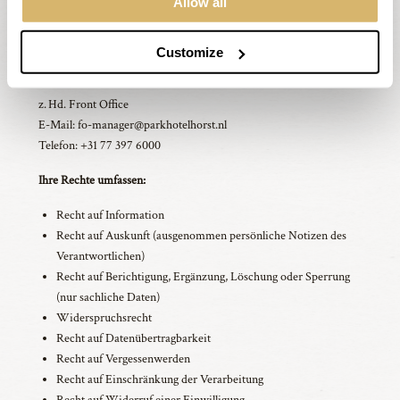
Allow all
Ihrer Anfrage aufgrund gesetzlicher Aufbewahrungspflichten oder
anwaltlicher Schweigepflicht nicht vollständig nachkommen.
Customize
Kontakt:
Restaurant BØFF / Parkhotel Horst
z. Hd. Front Office
E-Mail: fo-manager@parkhotelhorst.nl
Telefon: +31 77 397 6000
Ihre Rechte umfassen:
Recht auf Information
Recht auf Auskunft (ausgenommen persönliche Notizen des
Verantwortlichen)
Recht auf Berichtigung, Ergänzung, Löschung oder Sperrung
(nur sachliche Daten)
Widerspruchsrecht
Recht auf Datenübertragbarkeit
Recht auf Vergessenwerden
Recht auf Einschränkung der Verarbeitung
Recht auf Widerruf einer Einwilligung