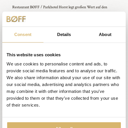
Restaurant BØFF / Parkhotel Horst legt großen Wert auf den
Schutz Ihrer Daten und ergreift geeignete technische und
organisatorische Maßnahmen, um ein dem Risiko angemessenes
Sicherheitsniveau zu gewährleisten. Bei der Nutzung von
Drittanbietern (z. B. IT-Dienstleister) werden entsprechende
Consent
Details
About
Sicherheitsvereinbarungen getroffen.
Speicherdauer
This website uses cookies
Personenbezogene Daten werden nicht länger gespeichert als für
We use cookies to personalise content and ads, to
die genannten Zwecke erforderlich oder gesetzlich
provide social media features and to analyse our traffic.
vorgeschrieben.
We also share information about your use of our site with
our social media, advertising and analytics partners who
Rechte der betroffenen Personen
may combine it with other information that you’ve
Anfragen zu Auskunft, Berichtigung, Einschränkung,
provided to them or that they’ve collected from your use
Widerspruch, Datenübertragbarkeit, Löschung oder Widerruf
of their services.
einer Einwilligung können über die untenstehenden Kontaktdaten
gestellt werden. Eine Antwort erfolgt innerhalb von vier Wochen.
In bestimmten Fällen kann Restaurant BØFF / Parkhotel Horst